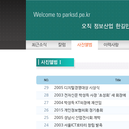
최근소식
칼럼
사진앨범
이력사항
29
2005 디지털경영대상 시상식
28
2003 전자신문 박성득 사장 '초성회' 새 회장에
27
2004 박성득 KT의장에 재선임
26
2015 개인정보협의회 정기총회
25
2005 성남시 산업전시회 개박
24
2003 서울ICT로타리 창립 발족