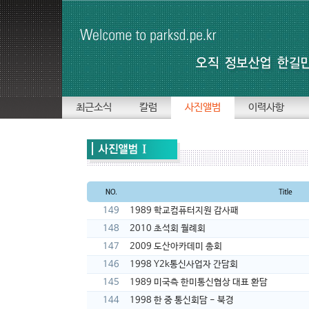
최근소식
칼럼
사진앨범
이력사항
149
1989 학교컴퓨터지원 감사패
148
2010 초석회 월례회
147
2009 도산아카데미 총회
146
1998 Y2k통신사업자 간담회
145
1989 미국측 한미통신협상 대표 환담
144
1998 한 중 통신회담 - 북경