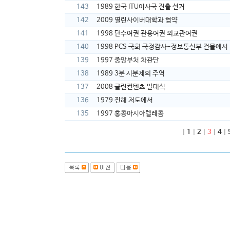
143
1989 한국 ITU이사국 진출 선거
142
2009 열린사이버대학과 협약
141
1998 단수여권 관용여권 외교관여권
140
1998 PCS 국회 국정감사-정보통신부 건물에서
139
1997 중앙부처 차관단
138
1989 3분 시분제의 주역
137
2008 클린컨텐츠 발대식
136
1979 진해 저도에서
135
1997 홍콩아시아텔레콤
|
1
|
2
|
3
|
4
|