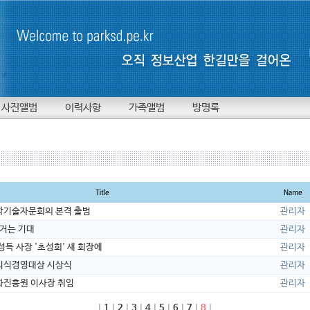
사진앨범
이력사항
가족앨범
방명록
과학기술자문회의 본격 출범
관리자
에 거는 기대
관리자
박성득 사장 '초성회' 새 회장에
관리자
털지식경영대상 시상식
관리자
화진흥원 이사장 취임
관리자
|
1
|
2
|
3
|
4
|
5
|
6
|
7
|
8
|