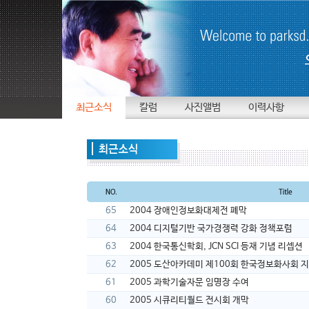
최근소식
칼럼
사진앨범
이력사항
65
2004 장애인정보화대제전 폐막
64
2004 디지털기반 국가경쟁력 강화 정책포럼
63
2004 한국통신학회, JCN SCI 등재 기념 리셉션
62
2005 도산아카데미 제100회 한국정보화사회 
61
2005 과학기술자문 임명장 수여
60
2005 시큐리티월드 전시회 개막