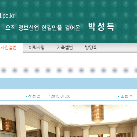
사진앨범
이력사항
가족앨범
방명록
작 성 일
: 2015.01.26
조 회 수