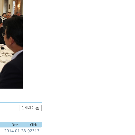
2014.01.28
92313