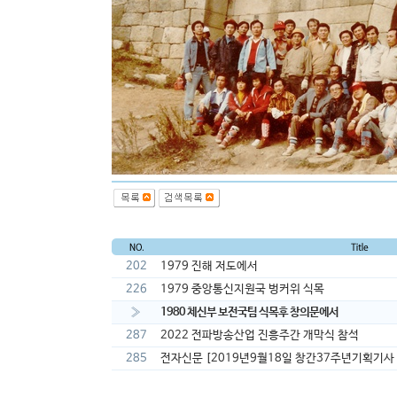
202
1979 진해 저도에서
226
1979 중앙통신지원국 벙커위 식목
»
1980 체신부 보전국팀 식목후 창의문에서
287
2022 전파방송산업 진흥주간 개막식 참석
285
전자신문 [2019년9월18일 창간37주년기획기사 