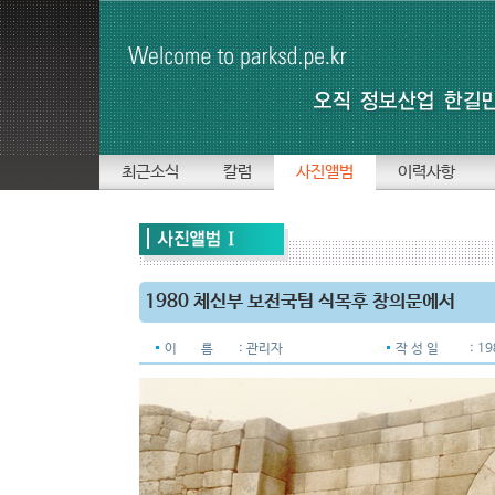
최근소식
칼럼
사진앨범
이력사항
1980 체신부 보전국팀 식목후 창의문에서
이 름
: 관리자
작 성 일
: 1