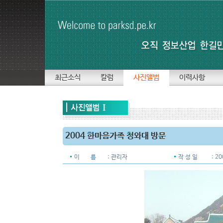
최근소식
칼럼
사진앨범
이력사항
2004 한마음가족 청와대 방문
이 름
: 관리자
작 성 일
: 2