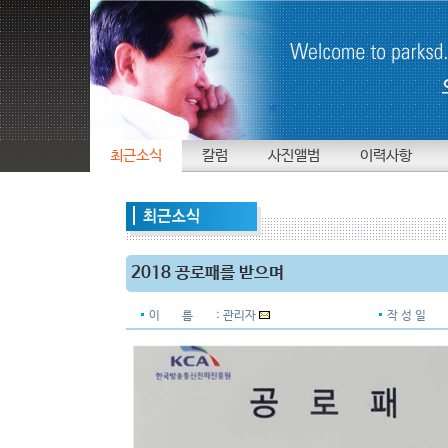
최근소식
칼럼
사진앨범
이력사항
2018 공로패를 받으며
이 름
: 관리자
작 성 일