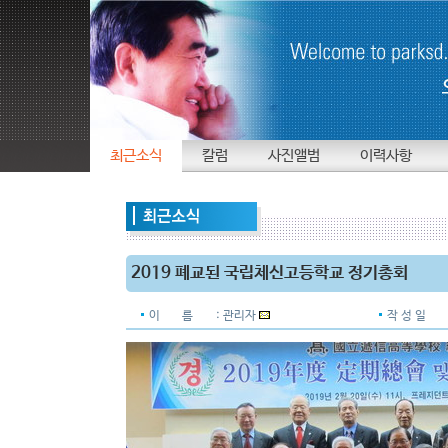
최근소식
칼럼
사진앨범
이력사항
2019 폐교된 국립체신고등학교 정기총회
이 름
: 관리자
작 성 일